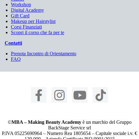
Workshop
Digital Academy
Gift Card
Makeup per Hairstylist
Corsi Finanziati
Scopri il corso che fa per te
Contatti
Prenota Incontro di Orientamento
FAQ
©
MBA – Making Beauty Academy
è un marchio del Gruppo
BackStage Service srl
P.IVA 05225690964 – Numero Rea 1805654 – Capitale sociale i.v. €
120.000 – Azienda Certificata ISO 9001:2015