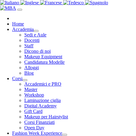
Home
Accademia
Sedi e Aule
Docenti
Staff
Dicono di noi
Makeup Equipment
Candidatura Modelle
Alloggi
Blog
Corsi
Accademici e PRO
Master
Workshop
Laminazione ciglia
Digital Academy
Gift Card
Makeup per Hairstylist
Corsi Finanziati
Open Day
Fashion Week Experience