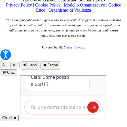
Privacy Policy
|
Cookie Policy
|
Modello Organizzativo
|
Codice
Etico
|
Organismo di Vigilanza
*Le immagini pubblicate su questo sito sono protette da copyright e sono di esclusiva
proprietà dei rispettivi titolari. È severamente vietata qualsiasi forma di riproduzione,
diffusione, utilizzo o sfruttamento, sia per finalità private che commerciali, senza
autorizzazione espressa e scritta
Powered by
Mk Media
-
Sitemap
A+
A−
🔊 Leggi
⏹ Ferma
💬 Chat
Chiudi ❌