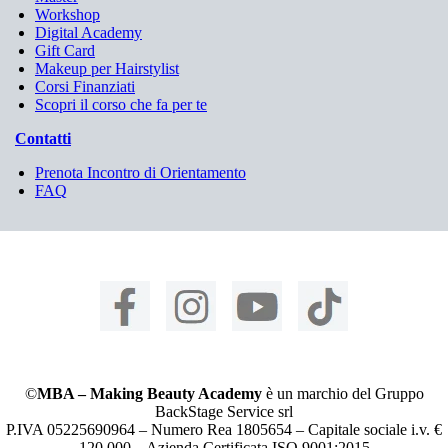
Workshop
Digital Academy
Gift Card
Makeup per Hairstylist
Corsi Finanziati
Scopri il corso che fa per te
Contatti
Prenota Incontro di Orientamento
FAQ
©
MBA – Making Beauty Academy
è un marchio del Gruppo
BackStage Service srl
P.IVA 05225690964 – Numero Rea 1805654 – Capitale sociale i.v. €
120.000 – Azienda Certificata ISO 9001:2015