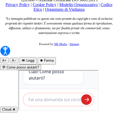
Privacy Policy
|
Cookie Policy
|
Modello Organizzativo
|
Codice
Etico
|
Organismo di Vigilanza
*Le immagini pubblicate su questo sito sono protette da copyright e sono di esclusiva
proprietà dei rispettivi titolari. È severamente vietata qualsiasi forma di riproduzione,
diffusione, utilizzo o sfruttamento, sia per finalità private che commerciali, senza
autorizzazione espressa e scritta
Powered by
Mk Media
-
Sitemap
A+
A−
🔊 Leggi
⏹ Ferma
💬 Come posso aiutarti?
Chiudi ❌