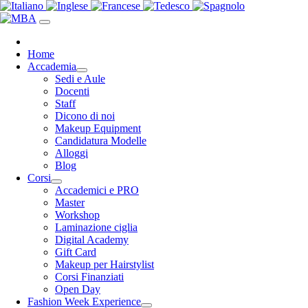
Home
Accademia
Sedi e Aule
Docenti
Staff
Dicono di noi
Makeup Equipment
Candidatura Modelle
Alloggi
Blog
Corsi
Accademici e PRO
Master
Workshop
Laminazione ciglia
Digital Academy
Gift Card
Makeup per Hairstylist
Corsi Finanziati
Open Day
Fashion Week Experience