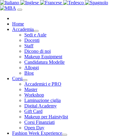
Home
Accademia
Sedi e Aule
Docenti
Staff
Dicono di noi
Makeup Equipment
Candidatura Modelle
Alloggi
Blog
Corsi
Accademici e PRO
Master
Workshop
Laminazione ciglia
Digital Academy
Gift Card
Makeup per Hairstylist
Corsi Finanziati
Open Day
Fashion Week Experience