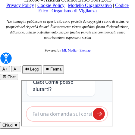
Privacy Policy
|
Cookie Policy
|
Modello Organizzativo
|
Codice
Etico
|
Organismo di Vigilanza
*Le immagini pubblicate su questo sito sono protette da copyright e sono di esclusiva
proprietà dei rispettivi titolari. È severamente vietata qualsiasi forma di riproduzione,
diffusione, utilizzo o sfruttamento, sia per finalità private che commerciali, senza
autorizzazione espressa e scritta
Powered by
Mk Media
-
Sitemap
A+
A−
🔊 Leggi
⏹ Ferma
💬 Chat
Chiudi ❌