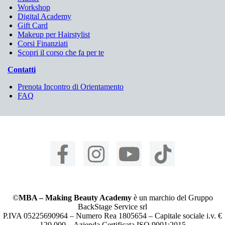
Workshop
Digital Academy
Gift Card
Makeup per Hairstylist
Corsi Finanziati
Scopri il corso che fa per te
Contatti
Prenota Incontro di Orientamento
FAQ
©
MBA – Making Beauty Academy
è un marchio del Gruppo
BackStage Service srl
P.IVA 05225690964 – Numero Rea 1805654 – Capitale sociale i.v. €
120.000 – Azienda Certificata ISO 9001:2015